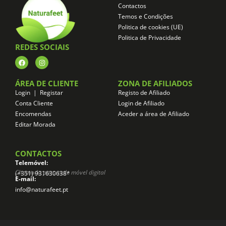
Contactos
Temos e Condições
Politica de cookies (UE)
Politica de Privacidade
REDES SOCIAIS
ÁREA DE CLIENTE
ZONA DE AFILIADOS
Login | Registar
Registo de Afiliado
Conta Cliente
Login de Afiliado
Encomendas
Aceder a área de Afiliado
Editar Morada
CONTACTOS
Telemóvel:
Chamada para rede móvel digital
(+351) 931630638*
E-mail:
info@naturafeet.pt