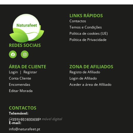
LINKS RÁPIDOS
Contactos
Temos e Condições
Politica de cookies (UE)
Politica de Privacidade
REDES SOCIAIS
ÁREA DE CLIENTE
ZONA DE AFILIADOS
Login | Registar
Registo de Afiliado
Conta Cliente
Login de Afiliado
Encomendas
Aceder a área de Afiliado
Editar Morada
CONTACTOS
Telemóvel:
Chamada para rede móvel digital
(+351) 931630638*
E-mail:
info@naturafeet.pt