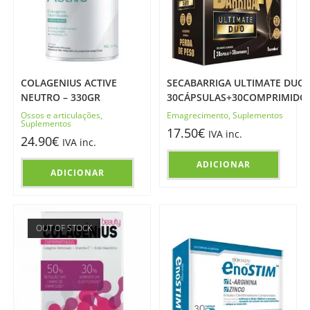
COLAGENIUS ACTIVE
SECABARRIGA ULTIMATE DUO 
NEUTRO – 330GR
30CÁPSULAS+30COMPRIMIDO
Ossos e articulações
,
Emagrecimento
,
Suplementos
Suplementos
17.50
€
IVA inc.
24.90
€
IVA inc.
ADICIONAR
ADICIONAR
OUT OF STOCK