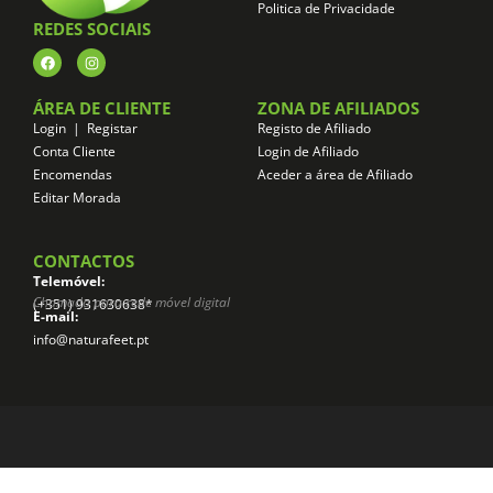
Politica de Privacidade
REDES SOCIAIS
ÁREA DE CLIENTE
ZONA DE AFILIADOS
Login | Registar
Registo de Afiliado
Conta Cliente
Login de Afiliado
Encomendas
Aceder a área de Afiliado
Editar Morada
CONTACTOS
Telemóvel:
Chamada para rede móvel digital
(+351) 931630638*
E-mail:
info@naturafeet.pt