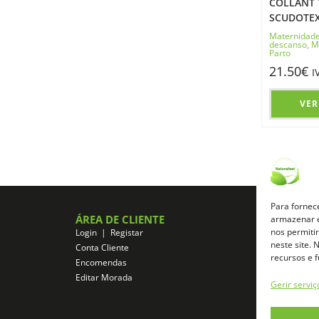
COLLANT 
SCUDOTE
Maternidad
descanso
,
M
Parto
21.50
€
I
VER
Para fornec
ÁREA DE CLIENTE
ZONA DE A
armazenar e
nos permiti
Login | Registar
Registo de Afil
neste site.
Conta Cliente
Login de Afilia
recursos e 
Encomendas
Aceder a área d
Editar Morada
Gerir serviç