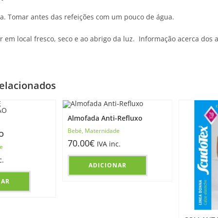
ia. Tomar antes das refeições com um pouco de água.
 em local fresco, seco e ao abrigo da luz. Informação acerca dos a
elacionados
Almofada Anti-Refluxo
Bebé
,
Maternidade
O
70.00
€
IVA inc.
e
c.
ADICIONAR
NAR