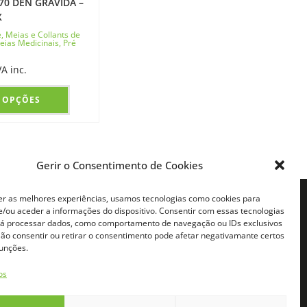
70 DEN GRÁVIDA –
X
e
,
Meias e Collants de
eias Medicinais
,
Pré
VA inc.
 OPÇÕES
Gerir o Consentimento de Cookies
er as melhores experiências, usamos tecnologias como cookies para
FILIADOS
CONTACTOS
/ou aceder a informações do dispositivo. Consentir com essas tecnologias
rá processar dados, como comportamento de navegação ou IDs exclusivos
iado
Telemóvel:
 Não consentir ou retirar o consentimento pode afetar negativamante certos
Chamada para rede móvel digital
do
(+351) 931630638*
E-mail:
funções.
e Afiliado
info@naturafeet.pt
os