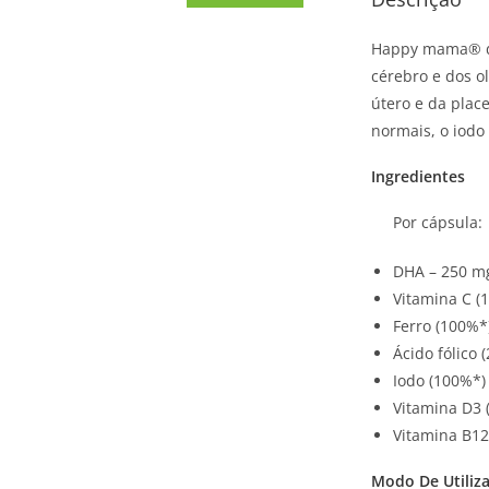
Happy mama® da
cérebro e dos o
útero e da plac
normais, o iodo
Ingredientes
Por cápsula:
DHA – 250 m
Vitamina C (
Ferro (100%*
Ácido fólico 
Iodo (100%*)
Vitamina D3 
Vitamina B12
Modo De Utiliz