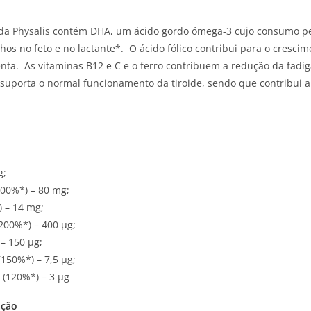
 Physalis contém DHA, um ácido gordo ómega-3 cujo consumo pel
lhos no feto e no lactante*. O ácido fólico contribui para o cresci
enta. As vitaminas B12 e C e o ferro contribuem a redução da fadi
 suporta o normal funcionamento da tiroide, sendo que contribui 
g;
100%*) – 80 mg;
) – 14 mg;
(200%*) – 400 µg;
 – 150 µg;
(150%*) – 7,5 µg;
 (120%*) – 3 µg
ação