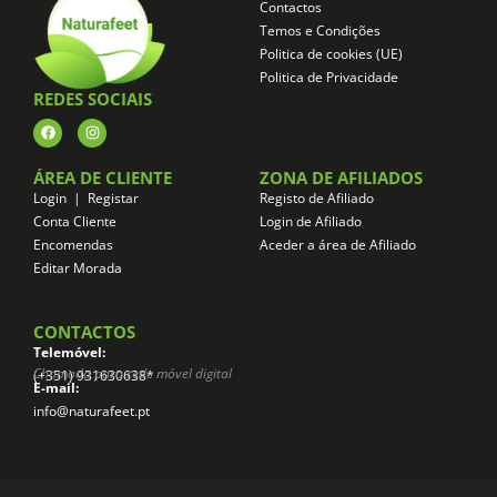
Contactos
Temos e Condições
Politica de cookies (UE)
Politica de Privacidade
REDES SOCIAIS
ÁREA DE CLIENTE
ZONA DE AFILIADOS
Login | Registar
Registo de Afiliado
Conta Cliente
Login de Afiliado
Encomendas
Aceder a área de Afiliado
Editar Morada
CONTACTOS
Telemóvel:
Chamada para rede móvel digital
(+351) 931630638*
E-mail:
info@naturafeet.pt