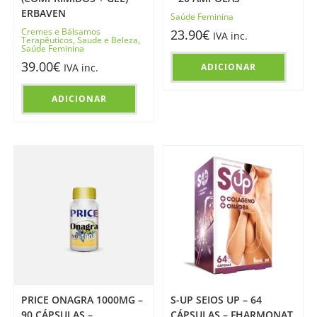
ERBAVEN
Saúde Feminina
Cremes e Bálsamos
23.90
€
IVA inc.
Terapêuticos
,
Saude e Beleza
,
Saúde Feminina
39.00
€
IVA inc.
ADICIONAR
ADICIONAR
PRICE ONAGRA 1000MG –
S-UP SEIOS UP – 64
90 CÁPSULAS –
CÁPSULAS – FHARMONAT