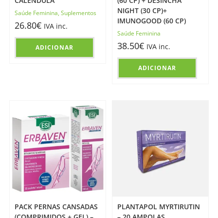
CALÊNDULA
(60 CP) + DESINCHA
NIGHT (30 CP)+
Saúde Feminina
,
Suplementos
IMUNOGOOD (60 CP)
26.80
€
IVA inc.
Saúde Feminina
38.50
€
IVA inc.
ADICIONAR
ADICIONAR
PACK PERNAS CANSADAS
PLANTAPOL MYRTIRUTIN
(COMPRIMIDOS + GEL) –
– 20 AMPOLAS