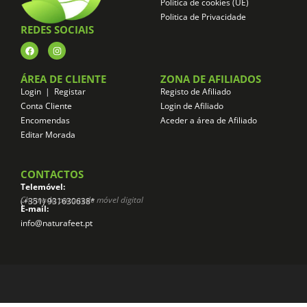
Politica de cookies (UE)
Politica de Privacidade
REDES SOCIAIS
ÁREA DE CLIENTE
ZONA DE AFILIADOS
Login | Registar
Registo de Afiliado
Conta Cliente
Login de Afiliado
Encomendas
Aceder a área de Afiliado
Editar Morada
CONTACTOS
Telemóvel:
Chamada para rede móvel digital
(+351) 931630638*
E-mail:
info@naturafeet.pt