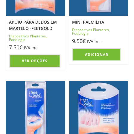
APOIO PARA DEDOS EM
MINI PALMILHA
MARTELO -FEETGOLD
Dispositivos Plantares
,
Podologia
Dispositivos Plantares
,
Podologia
9.50
€
IVA inc.
7.50
€
IVA inc.
ADICIONAR
VER OPÇÕES