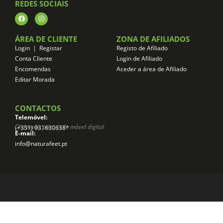
REDES SOCIAIS
ÁREA DE CLIENTE
ZONA DE AFILIADOS
Login | Registar
Registo de Afiliado
Conta Cliente
Login de Afiliado
Encomendas
Aceder a área de Afiliado
Editar Morada
CONTACTOS
Telemóvel:
Chamada para rede móvel digital
(+351) 931630638*
E-mail:
info@naturafeet.pt