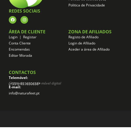
Politica de Privacidade
REDES SOCIAIS
ÁREA DE CLIENTE
ZONA DE AFILIADOS
Login | Registar
Registo de Afiliado
Conta Cliente
Login de Afiliado
Encomendas
Aceder a área de Afiliado
Editar Morada
CONTACTOS
Telemóvel:
Chamada para rede móvel digital
(+351) 931630638*
E-mail:
info@naturafeet.pt