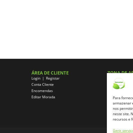
ÁREA DE CLIENTE
ZONA DE A
Login | Registar
Registo de Afil
Conta Cliente
Login de Afilia
Encomendas
Aceder a área d
Editar Morada
Para fornec
armazenar e
nos permiti
neste site.
recursos e 
Gerir serviç