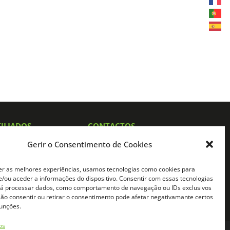
FILIADOS
CONTACTOS
iado
Telemóvel:
Gerir o Consentimento de Cookies
Chamada para rede móvel digital
do
(+351) 931630638*
E-mail:
e Afiliado
info@naturafeet.pt
er as melhores experiências, usamos tecnologias como cookies para
/ou aceder a informações do dispositivo. Consentir com essas tecnologias
rá processar dados, como comportamento de navegação ou IDs exclusivos
 Não consentir ou retirar o consentimento pode afetar negativamante certos
funções.
os