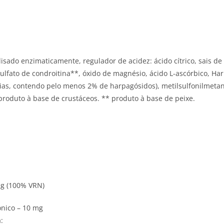
isado enzimaticamente, regulador de acidez: ácido cítrico, sais de 
ulfato de condroitina**, óxido de magnésio, ácido L-ascórbico, 
ias, contendo pelo menos 2% de harpagósidos), metilsulfonilmetano
*produto à base de crustáceos. ** produto à base de peixe.
µg (100% VRN)
ónico – 10 mg
: