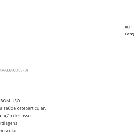
-
REF:
Cate
AVALIAÇÕES (0)
E BOM USO
 saúde osteoarticular.
dação dos ossos.
rtilagens.
muscular.