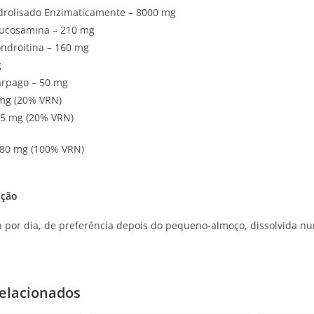
drolisado Enzimaticamente – 8000 mg
lucosamina – 210 mg
ondroitina – 160 mg
g
arpago – 50 mg
 mg (20% VRN)
75 mg (20% VRN)
 80 mg (100% VRN)
ação
a por dia, de preferência depois do pequeno-almoço, dissolvida n
elacionados