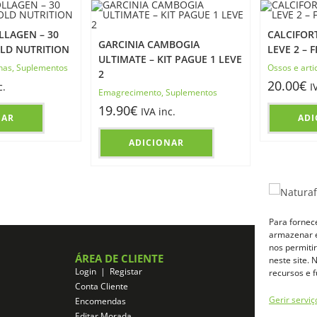
LAGEN – 30
CALCIFORT
GARCINIA CAMBOGIA
LD NUTRITION
LEVE 2 –
ULTIMATE – KIT PAGUE 1 LEVE
has
,
Suplementos
Ossos e arti
2
20.00
€
c.
I
Emagrecimento
,
Suplementos
19.90
€
IVA inc.
NAR
ADI
ADICIONAR
Para fornec
armazenar e
nos permiti
ÁREA DE CLIENTE
ZONA DE A
neste site.
Login | Registar
Registo de Afil
recursos e 
Conta Cliente
Login de Afilia
Gerir serviç
Encomendas
Aceder a área d
Editar Morada