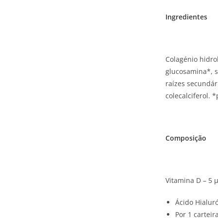
Ingredientes
Colagénio hidrol
glucosamina*, s
raízes secundár
colecalciferol. 
Composição
Vitamina D – 5 
Ácido Hialur
Por 1 carteira