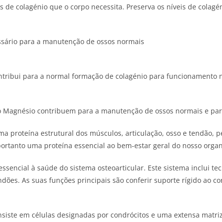
s de colagénio que o corpo necessita. Preserva os níveis de colagé
ssário para a manutenção de ossos normais
ntribui para a normal formação de colagénio para funcionamento n
 o Magnésio contribuem para a manutenção de ossos normais e pa
ma proteína estrutural dos músculos, articulação, osso e tendão, 
portanto uma proteína essencial ao bem-estar geral do nosso orga
essencial à saúde do sistema osteoarticular. Este sistema inclui te
dões. As suas funções principais são conferir suporte rígido ao cor
nsiste em células designadas por condrócitos e uma extensa matriz