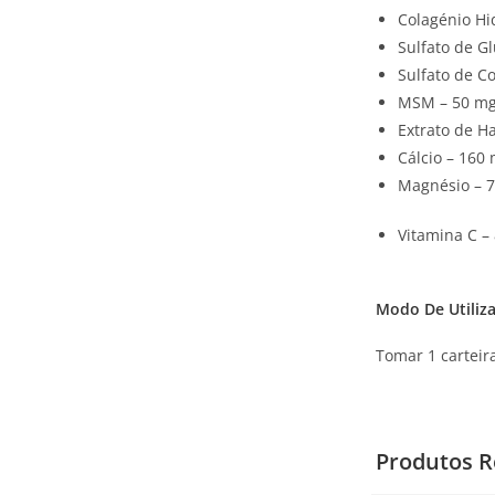
Colagénio Hi
Sulfato de G
Sulfato de C
MSM – 50 m
Extrato de H
Cálcio – 160
Magnésio – 
Vitamina C –
Modo De Utiliz
Tomar 1 carteir
Produtos R