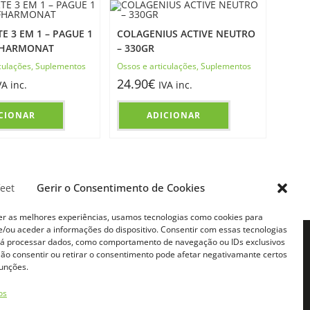
E 3 EM 1 – PAGUE 1
COLAGENIUS ACTIVE NEUTRO
 FHARMONAT
– 330GR
culações
,
Suplementos
Ossos e articulações
,
Suplementos
24.90
€
VA inc.
IVA inc.
CIONAR
ADICIONAR
Gerir o Consentimento de Cookies
er as melhores experiências, usamos tecnologias como cookies para
/ou aceder a informações do dispositivo. Consentir com essas tecnologias
rá processar dados, como comportamento de navegação ou IDs exclusivos
FILIADOS
CONTACTOS
 Não consentir ou retirar o consentimento pode afetar negativamante certos
iado
Telemóvel:
funções.
Chamada para rede móvel digital
do
(+351) 931630638*
E-mail:
os
e Afiliado
info@naturafeet.pt