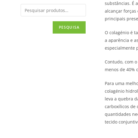
substâncias. É 
alcançar forças
principais pres
PESQUISA
O colagénio é t
a aparência e a
especialmente p
Contudo, com o 
menos de 40% d
Para uma melhor
colagénio hidro
leva a quebra d
carboxílicos de 
quantidades nec
tecido conjunti