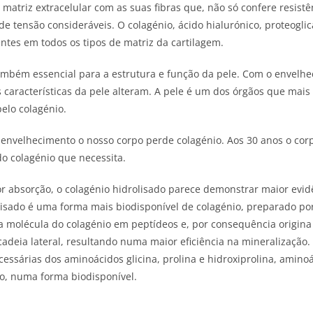
a matriz extracelular com as suas fibras que, não só confere resist
 de tensão consideráveis. O colagénio, ácido hialurónico, proteogl
entes em todos os tipos de matriz da cartilagem.
ambém essencial para a estrutura e função da pele. Com o envelhe
s características da pele alteram. A pele é um dos órgãos que mai
elo colagénio.
envelhecimento o nosso corpo perde colagénio. Aos 30 anos o cor
o colagénio que necessita.
 absorção, o colagénio hidrolisado parece demonstrar maior evidê
lisado é uma forma mais biodisponível de colagénio, preparado por 
a molécula do colagénio em peptídeos e, por consequência origi
cadeia lateral, resultando numa maior eficiência na mineralização.
essárias dos aminoácidos glicina, prolina e hidroxiprolina, amino
vo, numa forma biodisponível.