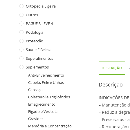
Ortopedia Ligeira
Outros
PAGUE 3 LEVE 4
Podologia
Protecção
Saude E Beleza
Superalimentos
Suplementos
DESCRIÇÃO
Anti-Envelhecimento
Cabelo, Pele e Unhas
Descrição
Cansaço
Colesterol e Triglicéridos
INDICAÇÕES D
Emagrecimento
– Manutenção da
Fígado e Vesícula
– Reduz a degra
Gravidez
– Preserva as ca
Memória e Concentração
– Recuperação 