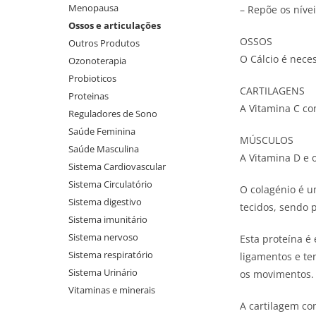
Menopausa
– Repõe os nívei
Ossos e articulações
OSSOS
Outros Produtos
O Cálcio é nece
Ozonoterapia
Probioticos
CARTILAGENS
Proteinas
A Vitamina C co
Reguladores de Sono
Saúde Feminina
MÚSCULOS
Saúde Masculina
A Vitamina D e
Sistema Cardiovascular
Sistema Circulatório
O colagénio é u
Sistema digestivo
tecidos, sendo 
Sistema imunitário
Sistema nervoso
Esta proteína é 
Sistema respiratório
ligamentos e ten
Sistema Urinário
os movimentos.
Vitaminas e minerais
A cartilagem co