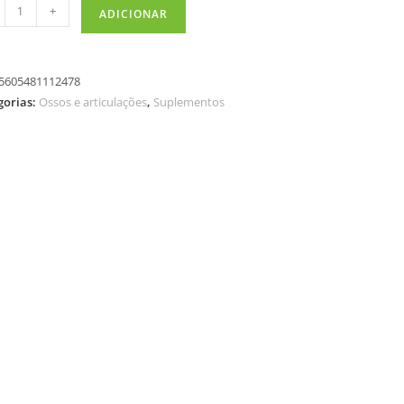
+
ADICIONAR
5605481112478
gorias:
Ossos e articulações
,
Suplementos