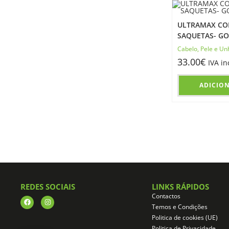
ULTRAMAX COL
SAQUETAS- GO
Cabelo, Pele e Un
33.00
€
IVA in
ADICIO
REDES SOCIAIS
LINKS RÁPIDOS
Contactos
Temos e Condições
Politica de cookies (UE)
Politica de Privacidade