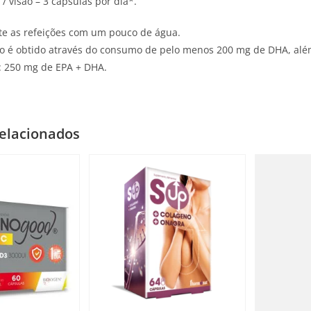
/ visão – 3 cápsulas por día*.
te as refeições com um pouco de água.
co é obtido através do consumo de pelo menos 200 mg de DHA, al
a: 250 mg de EPA + DHA.
elacionados