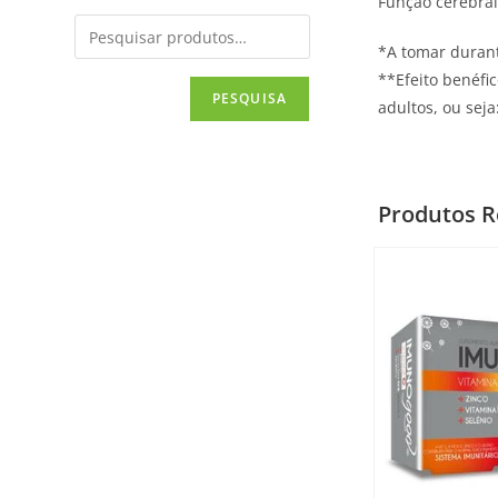
Função cerebral 
*A tomar duran
**Efeito benéfi
PESQUISA
adultos, ou sej
Produtos R