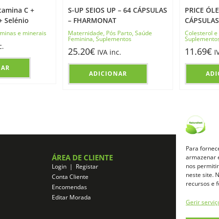
tamina C +
S-UP SEIOS UP – 64 CÁPSULAS
PRICE ÓL
+ Selénio
– FHARMONAT
CÁPSULAS
aminas e minerais
Maternidade
,
Pós Parto
,
Saúde
Colesterol e 
Feminina
,
Suplementos
Suplemento
c.
25.20
€
11.69
€
IVA inc.
I
NAR
ADICIONAR
ADI
Para fornec
ÁREA DE CLIENTE
ZONA DE A
armazenar e
nos permiti
Login | Registar
Registo de Afil
neste site.
Conta Cliente
Login de Afilia
recursos e 
Encomendas
Aceder a área d
Editar Morada
Gerir serviç