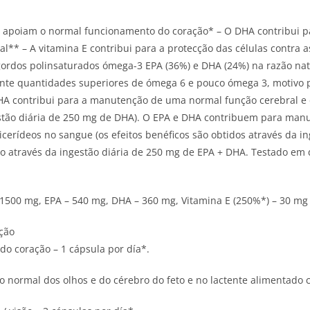
A apoiam o normal funcionamento do coração* – O DHA contribui 
l** – A vitamina E contribui para a protecção das células contra a
ordos polinsaturados ómega-3 EPA (36%) e DHA (24%) na razão nat
te quantidades superiores de ómega 6 e pouco ómega 3, motivo p
A contribui para a manutenção de uma normal função cerebral e d
stão diária de 250 mg de DHA). O EPA e DHA contribuem para manu
icerídeos no sangue (os efeitos benéficos são obtidos através da in
do através da ingestão diária de 250 mg de EPA + DHA. Testado em 
 1500 mg, EPA – 540 mg, DHA – 360 mg, Vitamina E (250%*) – 30 mg
ção
o coração – 1 cápsula por día*.
 normal dos olhos e do cérebro do feto e no lactente alimentado c