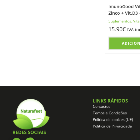
ImunoGood Vi
Zinco + Vit.D3 
Suplementos
,
Vit
15.90
€
IVA in
ADICIO
LINKS RÁPIDOS
Contactos
Temos e Condições
Politica de cookies (UE)
Politica de Privacidade
REDES SOCIAIS