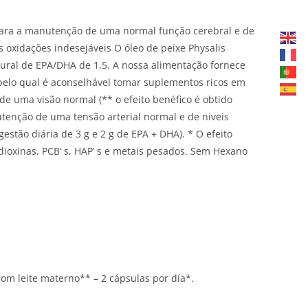
para a manutenção de uma normal função cerebral e de
s oxidações indesejáveis O óleo de peixe Physalis
ural de EPA/DHA de 1,5. A nossa alimentação fornece
elo qual é aconselhável tomar suplementos ricos em
e uma visão normal (** o efeito benéfico é obtido
tenção de uma tensão arterial normal e de niveis
gestão diária de 3 g e 2 g de EPA + DHA). * O efeito
dioxinas, PCB’ s, HAP’ s e metais pesados. Sem Hexano
om leite materno** – 2 cápsulas por día*.