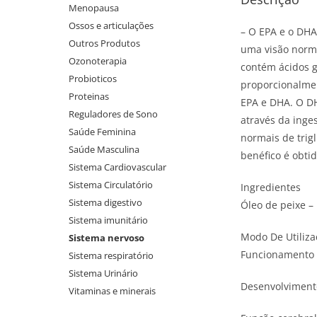
Menopausa
Ossos e articulações
– O EPA e o DH
Outros Produtos
uma visão norma
Ozonoterapia
contém ácidos g
Probioticos
proporcionalmen
Proteinas
EPA e DHA. O DH
Reguladores de Sono
através da inge
Saúde Feminina
normais de trigl
Saúde Masculina
benéfico é obti
Sistema Cardiovascular
Sistema Circulatório
Ingredientes
Sistema digestivo
Óleo de peixe –
Sistema imunitário
Modo De Utiliza
Sistema nervoso
Funcionamento d
Sistema respiratório
Sistema Urinário
Desenvolvimento
Vitaminas e minerais