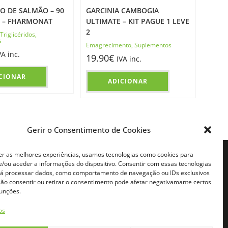
EO DE SALMÃO – 90
GARCINIA CAMBOGIA
 – FHARMONAT
ULTIMATE – KIT PAGUE 1 LEVE
2
Triglicéridos
,
s
Emagrecimento
,
Suplementos
VA inc.
19.90
€
IVA inc.
CIONAR
ADICIONAR
Gerir o Consentimento de Cookies
er as melhores experiências, usamos tecnologias como cookies para
FILIADOS
CONTACTOS
/ou aceder a informações do dispositivo. Consentir com essas tecnologias
rá processar dados, como comportamento de navegação ou IDs exclusivos
iado
Telemóvel:
 Não consentir ou retirar o consentimento pode afetar negativamante certos
Chamada para rede móvel digital
do
(+351) 931630638*
E-mail:
funções.
e Afiliado
info@naturafeet.pt
os