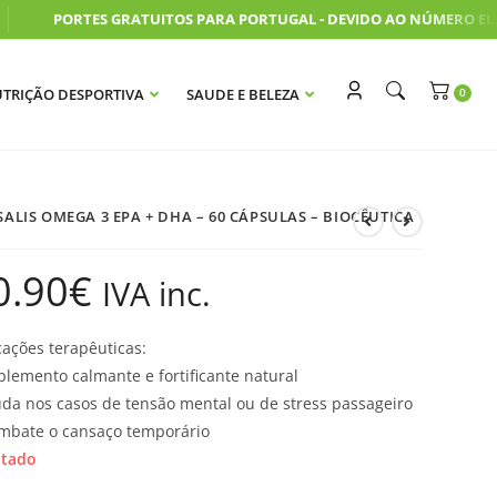
PORTES GRATUITOS PARA PORTUGAL - DEVIDO AO NÚMERO ELEV
TRIÇÃO DESPORTIVA
SAUDE E BELEZA
ALIS OMEGA 3 EPA + DHA – 60 CÁPSULAS – BIOCÊUTICA
0.90
€
IVA inc.
cações terapêuticas:
plemento calmante e fortificante natural
uda nos casos de tensão mental ou de stress passageiro
mbate o cansaço temporário
otado