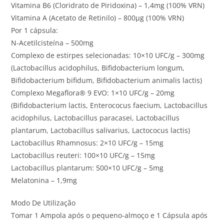
Vitamina B6 (Cloridrato de Piridoxina) – 1,4mg (100% VRN)
Vitamina A (Acetato de Retinilo) – 800µg (100% VRN)
Por 1 cápsula:
N-Acetilcisteína – 500mg
Complexo de estirpes selecionadas: 10×10 UFC/g – 300mg
(Lactobacillus acidophilus, Bifidobacterium longum,
Bifidobacterium bifidum, Bifidobacterium animalis lactis)
Complexo Megaflora® 9 EVO: 1×10 UFC/g – 20mg
(Bifidobacterium lactis, Enterococus faecium, Lactobacillus
acidophilus, Lactobacillus paracasei, Lactobacillus
plantarum, Lactobacillus salivarius, Lactococus lactis)
Lactobacillus Rhamnosus: 2×10 UFC/g – 15mg
Lactobacillus reuteri: 100×10 UFC/g – 15mg
Lactobacillus plantarum: 500×10 UFC/g – 5mg
Melatonina – 1,9mg
Modo De Utilização
Tomar 1 Ampola após o pequeno-almoço e 1 Cápsula após