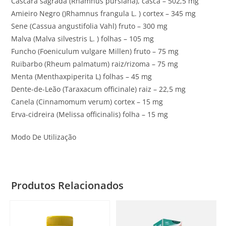
Cáscara sagrada (Rhamnus pursiana), casca – 502,5 mg
Amieiro Negro ()Rhamnus frangula L. ) cortex – 345 mg
Sene (Cassua angustifolia Vahl) fruto – 300 mg
Malva (Malva silvestris L. ) folhas – 105 mg
Funcho (Foeniculum vulgare Millen) fruto – 75 mg
Ruibarbo (Rheum palmatum) raiz/rizoma – 75 mg
Menta (Menthaxpiperita L) folhas – 45 mg
Dente-de-Leão (Taraxacum officinale) raiz – 22,5 mg
Canela (Cinnamomum verum) cortex – 15 mg
Erva-cidreira (Melissa officinalis) folha – 15 mg
Modo De Utilização
Produtos Relacionados