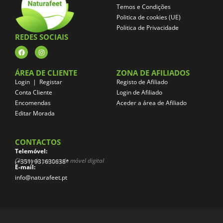
Temos e Condições
Politica de cookies (UE)
Politica de Privacidade
REDES SOCIAIS
ÁREA DE CLIENTE
ZONA DE AFILIADOS
Login | Registar
Registo de Afiliado
Conta Cliente
Login de Afiliado
Encomendas
Aceder a área de Afiliado
Editar Morada
CONTACTOS
Telemóvel:
Chamada para rede móvel digital
(+351) 931630638*
E-mail:
info@naturafeet.pt