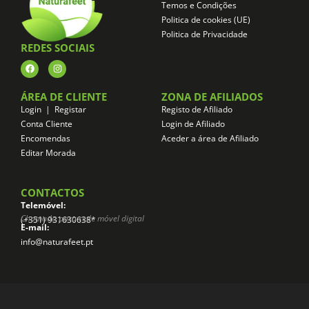
Temos e Condições
Politica de cookies (UE)
Politica de Privacidade
REDES SOCIAIS
ÁREA DE CLIENTE
ZONA DE AFILIADOS
Login | Registar
Registo de Afiliado
Conta Cliente
Login de Afiliado
Encomendas
Aceder a área de Afiliado
Editar Morada
CONTACTOS
Telemóvel:
Chamada para rede móvel digital
(+351) 931630638*
E-mail:
info@naturafeet.pt