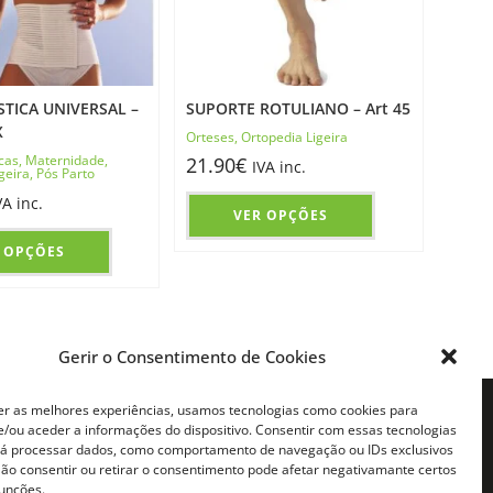
STICA UNIVERSAL –
SUPORTE ROTULIANO – Art 45
X
Orteses
,
Ortopedia Ligeira
icas
,
Maternidade
,
21.90
€
IVA inc.
geira
,
Pós Parto
VA inc.
VER OPÇÕES
 OPÇÕES
Gerir o Consentimento de Cookies
er as melhores experiências, usamos tecnologias como cookies para
FILIADOS
CONTACTOS
/ou aceder a informações do dispositivo. Consentir com essas tecnologias
rá processar dados, como comportamento de navegação ou IDs exclusivos
iado
Telemóvel:
 Não consentir ou retirar o consentimento pode afetar negativamante certos
Chamada para rede móvel digital
do
(+351) 931630638*
E-mail:
funções.