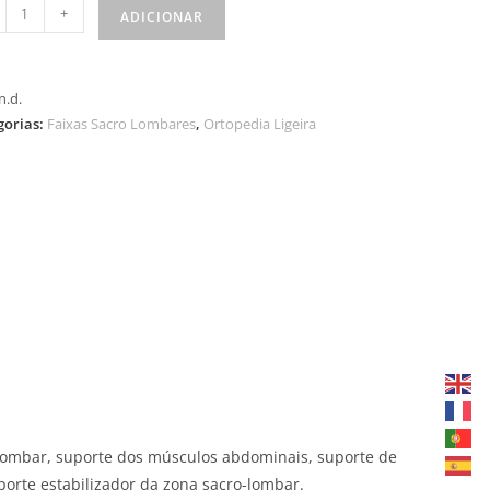
+
ADICIONAR
n.d.
gorias:
Faixas Sacro Lombares
,
Ortopedia Ligeira
-lombar, suporte dos músculos abdominais, suporte de
porte estabilizador da zona sacro-lombar.