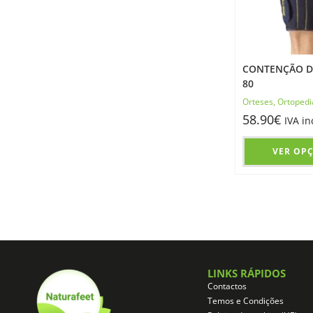
CONTENÇÃO DE
80
Orteses
,
Ortopedi
58.90
€
IVA in
VER OP
LINKS RÁPIDOS
Contactos
Temos e Condições