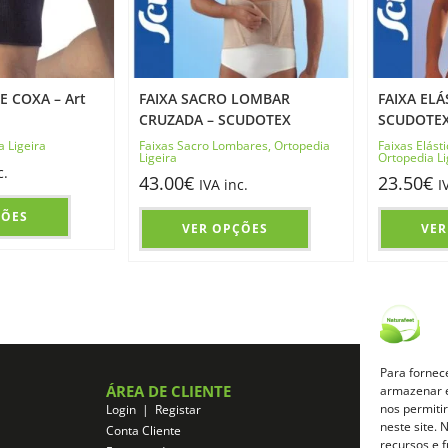
 COXA – Art
FAIXA SACRO LOMBAR
FAIXA ELÁ
CRUZADA – SCUDOTEX
SCUDOTE
a Ligeira
Faixas Sacro Lombares
,
Ortopedia
Faixas Elást
Ligeira
Ortopedia Li
c.
43.00
€
23.50
€
IVA inc.
I
ÇÕES
VER OPÇÕES
VER
Para fornec
ÁREA DE CLIENTE
ZONA DE A
armazenar e
nos permiti
Login | Registar
Registo de Afil
neste site.
Conta Cliente
Login de Afilia
recursos e 