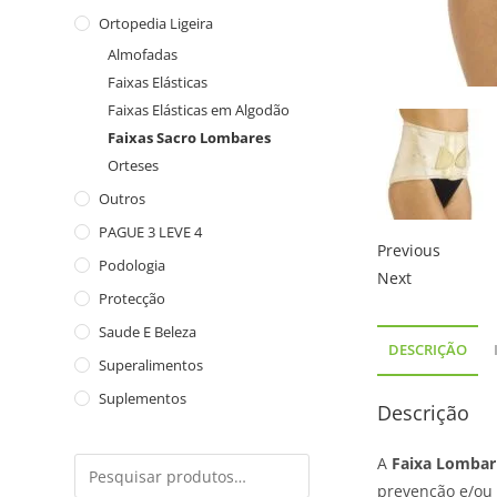
Ortopedia Ligeira
Almofadas
Faixas Elásticas
Faixas Elásticas em Algodão
Faixas Sacro Lombares
Orteses
Outros
PAGUE 3 LEVE 4
Previous
Podologia
Next
Protecção
Saude E Beleza
DESCRIÇÃO
Superalimentos
Suplementos
Descrição
A
Faixa Lomba
prevenção e/ou 