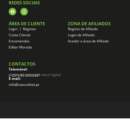
REDES SOCIAIS
ÁREA DE CLIENTE
ZONA DE AFILIADOS
Login | Registar
Registo de Afiliado
Conta Cliente
Login de Afiliado
Encomendas
Aceder a área de Afiliado
Editar Morada
CONTACTOS
Telemóvel:
Chamada para rede móvel digital
(+351) 931630638*
E-mail:
info@naturafeet.pt