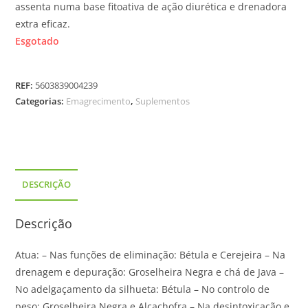
assenta numa base fitoativa de ação diurética e drenadora
extra eficaz.
Esgotado
REF:
5603839004239
Categorias:
Emagrecimento
,
Suplementos
DESCRIÇÃO
Descrição
Atua: – Nas funções de eliminação: Bétula e Cerejeira – Na
drenagem e depuração: Groselheira Negra e chá de Java –
No adelgaçamento da silhueta: Bétula – No controlo de
peso: Groselheira Negra e Alcachofra – Na desintoxicação e