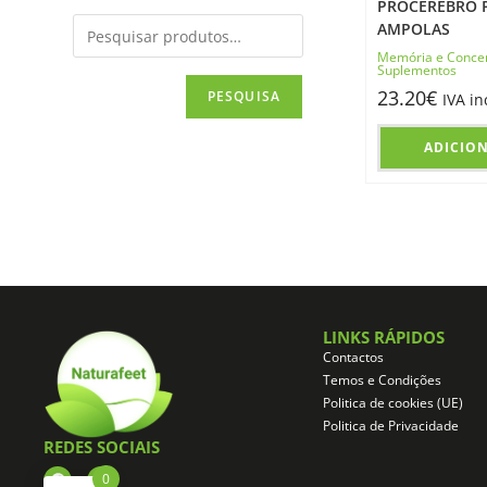
PROCEREBRO F
AMPOLAS
Memória e Conce
Suplementos
23.20
€
PESQUISA
IVA in
ADICIO
LINKS RÁPIDOS
Contactos
Temos e Condições
Politica de cookies (UE)
Politica de Privacidade
REDES SOCIAIS
0