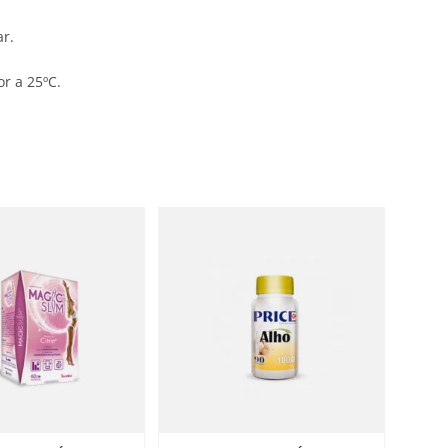
r.
or a 25ºC.