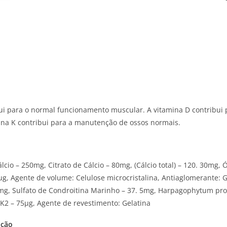
bui para o normal funcionamento muscular. A vitamina D contribui p
mina K contribui para a manutenção de ossos normais.
lcio – 250mg, Citrato de Cálcio – 80mg, (Cálcio total) – 120. 30mg,
µg, Agente de volume: Celulose microcristalina, Antiaglomerante: G
mg, Sulfato de Condroitina Marinho – 37. 5mg, Harpagophytum pr
K2 – 75µg, Agente de revestimento: Gelatina
ação