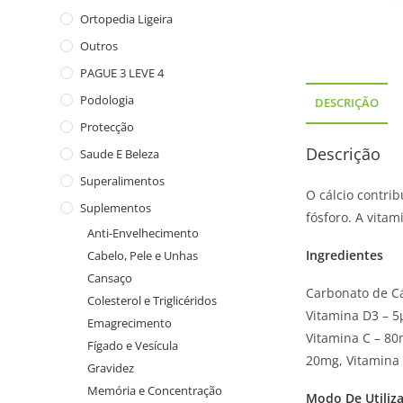
Ortopedia Ligeira
Outros
PAGUE 3 LEVE 4
Podologia
DESCRIÇÃO
Protecção
Descrição
Saude E Beleza
Superalimentos
O cálcio contri
Suplementos
fósforo. A vita
Anti-Envelhecimento
Ingredientes
Cabelo, Pele e Unhas
Cansaço
Carbonato de Cá
Colesterol e Triglicéridos
Vitamina D3 – 5
Emagrecimento
Vitamina C – 80
Fígado e Vesícula
20mg, Vitamina 
Gravidez
Memória e Concentração
Modo De Utiliz