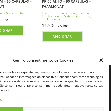
M – 60 CÁPSULAS –
PRICE ALHO – 90 CÁPSULAS –
AT
FHARMONAT
nto
,
Suplementos
Colesterol e Triglicéridos
,
Sistema
Cardiovascular
,
Sistema imunitário
,
Suplementos
VA inc.
11.50
€
IVA inc.
CIONAR
ADICIONAR
Gerir o Consentimento de Cookies
er as melhores experiências, usamos tecnologias como cookies para
FILIADOS
CONTACTOS
/ou aceder a informações do dispositivo. Consentir com essas tecnologias
rá processar dados, como comportamento de navegação ou IDs exclusivos
iado
Telemóvel:
 Não consentir ou retirar o consentimento pode afetar negativamante certos
Chamada para rede móvel digital
do
(+351) 931630638*
E-mail:
funções.
e Afiliado
info@naturafeet.pt
os