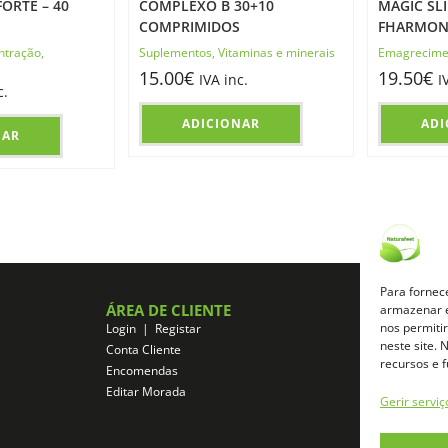
ORTE – 40
COMPLEXO B 30+10
MAGIC SLI
COMPRIMIDOS
FHARMON
ntração
,
Suplementos
,
Vitaminas e minerais
Emagrecime
15.00
€
19.50
€
IVA inc.
I
c.
ADICIONAR
ADI
NAR
Para fornec
ÁREA DE CLIENTE
ZONA DE A
armazenar e
nos permiti
Login | Registar
Registo de Afil
neste site.
Conta Cliente
Login de Afilia
recursos e 
Encomendas
Aceder a área d
Editar Morada
Gerir serviç