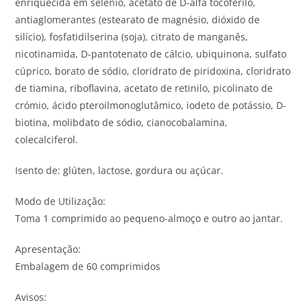
enriquecida em selénio, acetato de D-alfa tocoferilo,
antiaglomerantes (estearato de magnésio, dióxido de
silício), fosfatidilserina (soja), citrato de manganês,
nicotinamida, D-pantotenato de cálcio, ubiquinona, sulfato
cúprico, borato de sódio, cloridrato de piridoxina, cloridrato
de tiamina, riboflavina, acetato de retinilo, picolinato de
crómio, ácido pteroilmonoglutâmico, iodeto de potássio, D-
biotina, molibdato de sódio, cianocobalamina,
colecalciferol.
Isento de: glúten, lactose, gordura ou açúcar.
Modo de Utilização:
Toma 1 comprimido ao pequeno-almoço e outro ao jantar.
Apresentação:
Embalagem de 60 comprimidos
Avisos: