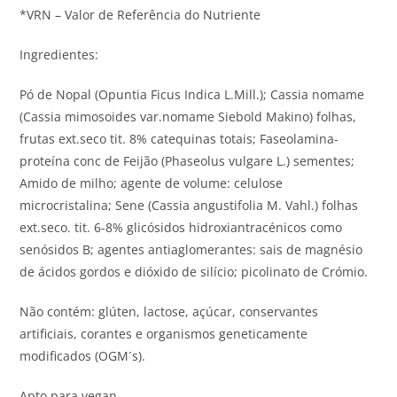
*VRN – Valor de Referência do Nutriente
Ingredientes:
Pó de Nopal (Opuntia Ficus Indica L.Mill.); Cassia nomame
(Cassia mimosoides var.nomame Siebold Makino) folhas,
frutas ext.seco tit. 8% catequinas totais; Faseolamina-
proteína conc de Feijão (Phaseolus vulgare L.) sementes;
Amido de milho; agente de volume: celulose
microcristalina; Sene (Cassia angustifolia M. Vahl.) folhas
ext.seco. tit. 6-8% glicósidos hidroxiantracénicos como
senósidos B; agentes antiaglomerantes: sais de magnésio
de ácidos gordos e dióxido de silício; picolinato de Crómio.
Não contém: glúten, lactose, açúcar, conservantes
artificiais, corantes e organismos geneticamente
modificados (OGM´s).
Apto para vegan.