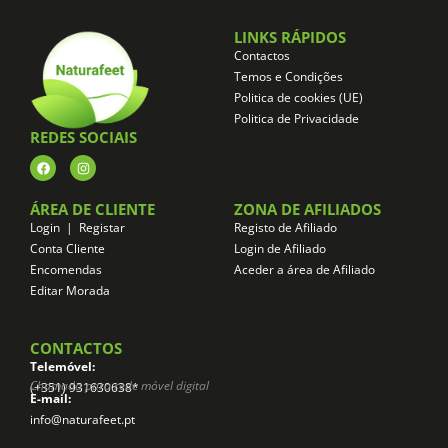
LINKS RÁPIDOS
Contactos
Temos e Condições
Politica de cookies (UE)
Politica de Privacidade
REDES SOCIAIS
ÁREA DE CLIENTE
ZONA DE AFILIADOS
Login | Registar
Registo de Afiliado
Conta Cliente
Login de Afiliado
Encomendas
Aceder a área de Afiliado
Editar Morada
CONTACTOS
Telemóvel:
Chamada para rede móvel digital
(+351) 931630638*
E-mail:
info@naturafeet.pt