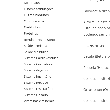
Menopausa
Ossos e articulações
Favorece a dren
Outros Produtos
Ozonoterapia
A fórmula está 
Probioticos
Está indicado p
Proteinas
podendo ser u
Reguladores de Sono
Ingredientes
Saúde Feminina
Saúde Masculina
Bétula (Betula 
Sistema Cardiovascular
Sistema Circulatório
Pilosela (Hieraci
Sistema digestivo
Sistema imunitário
dos quais: vitex
Sistema nervoso
Sistema respiratório
Ortosiphon (Orto
Sistema Urinário
dos quais: sine
Vitaminas e minerais