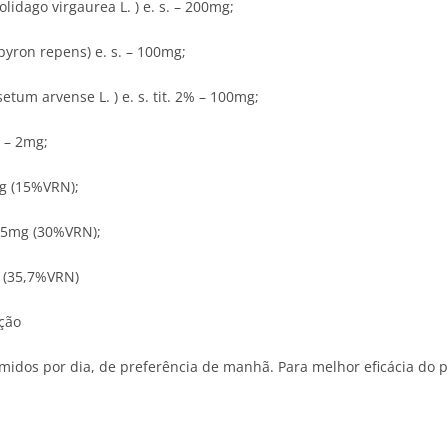
lidago virgaurea L. ) e. s. – 200mg;
yron repens) e. s. – 100mg;
etum arvense L. ) e. s. tit. 2% – 100mg;
a – 2mg;
mg (15%VRN);
,5mg (30%VRN);
g (35,7%VRN)
ção
idos por dia, de preferência de manhã. Para melhor eficácia do p